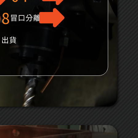
08
冒口分離
1
出貨