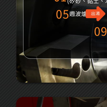
(矽砂、黏土、
05
週波爐
出湯
0