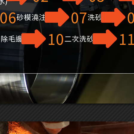
水)
06
07
砂模澆注
洗砂
9
10
1
除毛邊
二次洗砂