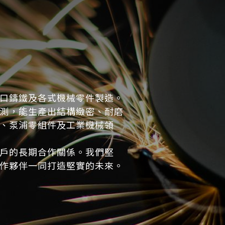
口鑄鐵及各式機械零件製造。
測，能生產出結構緻密、耐磨
、泵浦零組件及工業機械領
戶的長期合作關係。我們堅
作夥伴一同打造堅實的未來。